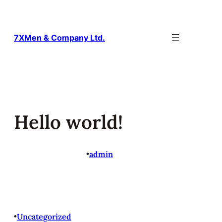
Siirry
sisältöön
7XMen & Company Ltd.
Hello world!
6 maaliskuun, 2023
•
admin
Welcome to WordPress. This is your first post. Edit or
delete it, then start writing!
•
Uncategorized